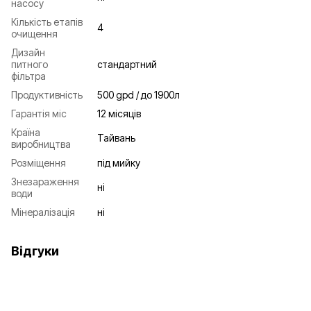
насосу
Кількість етапів
4
очищення
Дизайн
питного
стандартний
фільтра
Продуктивність
500 gpd / до 1900л
Гарантія міс
12 місяців
Країна
Тайвань
виробництва
Розміщення
під мийку
Знезараження
ні
води
Мінералізація
ні
Відгуки