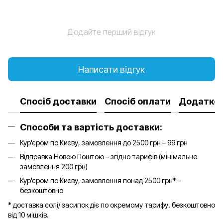
Додайте перший відгук
Написати відгук
Спосіб доставки
Спосіб оплати
Додатков
Способи та вартість доставки:
Кур'єром по Києву, замовлення до 2500 грн – 99 грн
Відправка Новою Поштою – згідно тарифів (мінімальне
замовлення 200 грн)
Кур'єром по Києву, замовлення понад 2500 грн* –
безкоштовно
* доставка солі/ засипок діє по окремому тарифу. безкоштовно
від 10 мішків.