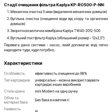
Стадії очищення фільтра Kaplya KP-RO500-P-NN:
Механічна очистка 5 мкм (видалення механічних домішок)
Вугільна очистка (очищення води від хлору та органічних
домішок)
Зворотноосмотична мембрана Kaplya TW40-3012-500
Вугільний постфільтр Kaplya (збільшений розмір – 12х2,5")
Перевага даної системи - насос, який допомагає воді легко
надходити туди, куди потрібно.
Характеристики
Особливість
ефективність очищення до 98%
Тип картриджів
універсальні – можна використовувати
картриджі інших виробників
Стиль крана
mini Modern на одну ручку
Об'єм та
Без бака в комплекті
матеріал бака
Наявність
ні