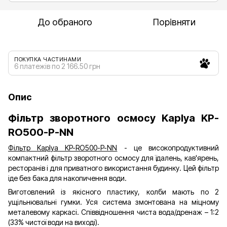
До обраного
Порівняти
ПОКУПКА ЧАСТИНАМИ
6 платежів по 2 166.50 грн
Опис
Фільтр зворотного осмосу Kaplya KP-
RO500-P-NN
Фільтр Kaplya KP-RO500-P-NN
- це високопродуктивний
компактний фільтр зворотного осмосу для їдалень, кав'ярень,
ресторанів і для приватного використання будинку. Цей фільтр
іде без бака для накопичення води.
Виготовлений із якісного пластику, колби мають по 2
ущільнювальні гумки. Уся система змонтована на міцному
металевому каркасі. Співвідношення чиста вода/дренаж – 1:2
(33% чистої води на виході).