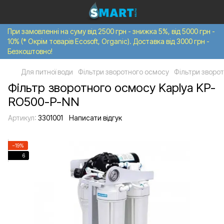
При замовленні на суму від 2500 грн - знижка 5%, від 5000 грн -
10% (* Окрім товарів Ecosoft, Organic). Доставка від 3000 грн -
Безкоштовно!
Для питної води
Фільтри зворотного осмосу
Фільтри зворот
Фільтр зворотного осмосу Kaplya KP-
RO500-P-NN
Артикул:
3301001
Написати відгук
−19%
6