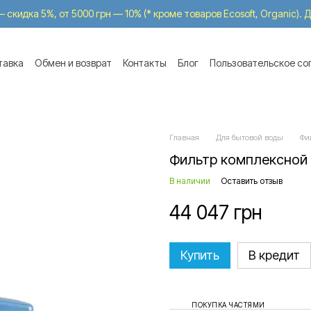
 скидка 5%, от 5000 грн — 10% (* кроме товаров Ecosoft, Organic).
тавка
Обмен и возврат
Контакты
Блог
Пользовательское со
-in
Главная
Для бытовой воды
Фи
Фильтр комплексной о
В наличии
Оставить отзыв
44 047 грн
Купить
В кредит
ПОКУПКА ЧАСТЯМИ