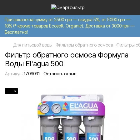
При заказе на сумму от 2500 грн — скидка 5%, от 5000 грн —
10% (* кроме товаров Ecosoft, Organic). Доставка от 3000 грн —
Бесплатно!
Для питьевой воды
Фильтры обратного осмоса
Фильтры о
Фильтр обратного осмоса Формула
Воды El'agua 500
Артикул:
1709031
Оставить отзыв
6