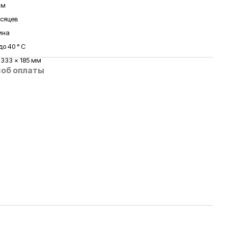
йм
есяцев
ина
 до 40 ° C
 333 x 185 мм
об оплаты