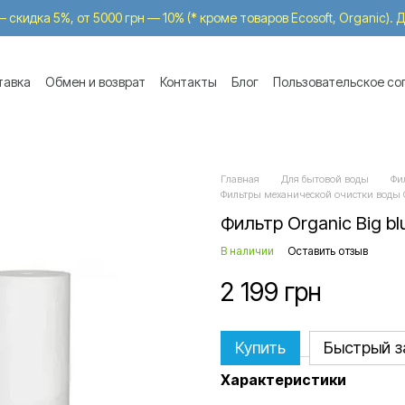
 скидка 5%, от 5000 грн — 10% (* кроме товаров Ecosoft, Organic).
тавка
Обмен и возврат
Контакты
Блог
Пользовательское со
-in
Главная
Для бытовой воды
Фи
Фильтры механической очистки воды 
Фильтр Organic Big b
В наличии
Оставить отзыв
2 199 грн
Купить
Быстрый з
Характеристики