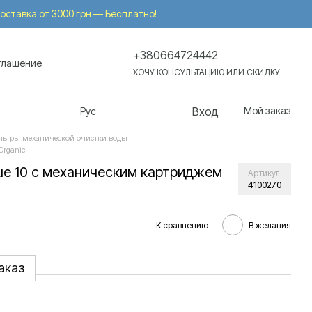
 Доставка от 3000 грн — Бесплатно!
+380664724442
глашение
ХОЧУ КОНСУЛЬТАЦИЮ ИЛИ СКИДКУ
Вход
Мой заказ
Рус
льтры механической очистки воды
Organic
lue 10 с механическим картриджем
Артикул
4100270
К сравнению
В желания
аказ