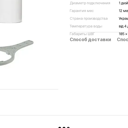
Диаметр подключения
1 дю
Гарантия мес
12 м
Страна производства
Укра
Температура воды
від 4
Габариты ШВГ
185 x
Способ доставки
Спос