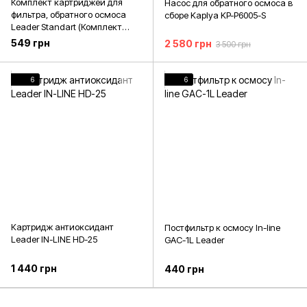
Комплект картриджей для
Насос для обратного осмоса в
фильтра, обратного осмоса
сборе Kaplya KP-P6005-S
Leader Standart (Комплект
картриджів)
549 грн
2 580 грн
3 500 грн
6
6
Картридж антиоксидант
Постфильтр к осмосу In-line
Leader IN-LINE HD-25
GAC-1L Leader
1 440 грн
440 грн