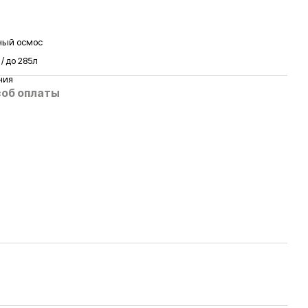
ный осмос
 / до 285л
ния
об оплаты