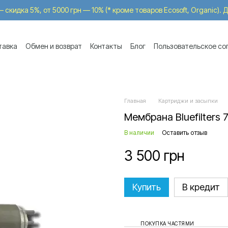
 скидка 5%, от 5000 грн — 10% (* кроме товаров Ecosoft, Organic).
тавка
Обмен и возврат
Контакты
Блог
Пользовательское со
-in
Главная
Картриджи и засыпки
Мембрана Bluefilters 
В наличии
Оставить отзыв
3 500 грн
Купить
В кредит
ПОКУПКА ЧАСТЯМИ