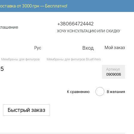
 Доставка от 3000 грн — Бесплатно!
+380664724442
глашение
ХОЧУ КОНСУЛЬТАЦИЮ ИЛИ СКИДКУ
Вход
Мой заказ
Рус
Мембраны для фильтров
Мембраны для фильтров Bluefilters
75
Артикул
0909006
К сравнению
В желания
Быстрый заказ