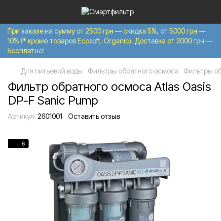
При заказе на сумму от 2500 грн — скидка 5%, от 5000 грн —
10% (* кроме товаров Ecosoft, Organic). Доставка от 3000 грн —
Бесплатно!
Для питьевой воды
Фильтры обратного осмоса
Фильтры обр
Фильтр обратного осмоса Atlas Oasis
DP-F Sanic Pump
Артикул:
2601001
Оставить отзыв
6