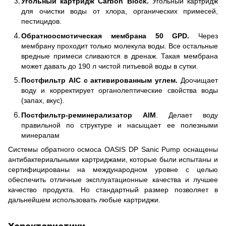
Угольный картридж Carbon Block.
Угольный картридж
для очистки воды от хлора, органических примесей,
пестицидов.
Обратноосмотическая мембрана 50 GPD.
Через
мембрану проходит только молекула воды. Все остальные
вредные примеси сливаются в дренаж. Такая мембрана
может давать до 190 л чистой питьевой воды в сутки.
Постфильтр AIC с активированным углем.
Доочищает
воду и корректирует органолептические свойства воды
(запах, вкус).
Постфильтр-реминерализатор AIM
. Делает воду
правильной по структуре и насыщает ее полезными
минералам
Системы обратного осмоса OASIS DP Sanic Pump оснащены
антибактериальными картриджами, которые были испытаны и
сертифицированы на международном уровне с целью
обеспечить отличные эксплуатационные качества и лучшее
качество продукта. Но стандартный размер позволяет в
дальнейшем использовать любые картриджи.