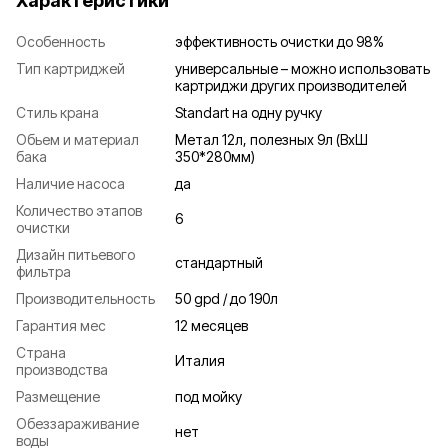
Характеристики
Особенность
эффективность очистки до 98%
Тип картриджей
универсальные – можно использовать
картриджи других производителей
Стиль крана
Standart на одну ручку
Обьем и материал
Метал 12л, полезных 9л (ВхШ
бака
350*280мм)
Наличие насоса
да
Количество этапов
6
очистки
Дизайн питьевого
стандартный
фильтра
Производительность
50 gpd / до 190л
Гарантия мес
12 месяцев
Страна
Италия
производства
Размещение
под мойку
Обеззараживание
нет
воды