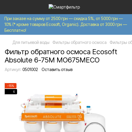
При заказе на сумму от 2500 грн — скидка 5%, от 5000 грн —
10% (* кроме товаров Ecosoft, Organic). Доставка от 3000 грн —
Бесплатно!
Для питьевой воды
Фильтры обратного осмоса
Фильтры об
Фильтр обратного осмоса Ecosoft
Absolute 6-75M MO675MECO
Артикул:
0501002
Оставить отзыв
−15%
6