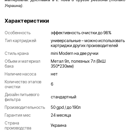
Украина).
Характеристики
Особенность
эффективность очистки до 98%
Тип картриджей
универсальные – можно использовать
картриджи других производителей
Стиль крана
mini Modern на две ручки
Обьем и материал
Метал 9л, полезных 7л (ВхШ
бака
350*230мм)
Наличие насоса
нет
Количество этапов
6
очистки
Дизайн питьевого
стандартный
фильтра
Производительность
50 gpd / до 190л
Гарантия мес
24 месяца
Страна
Украина
производства