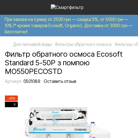
При заказе на сумму от 2500 грн — скидка 5%, от 5000 грн —
10% (* кроме товаров Ecosoft, Organic). Доставка от 3000 грн —
Бесплатно!
Для питьевой воды
Фильтры обратного осмоса
Фильтры об
Фильтр обратного осмоса Ecosoft
Standard 5-50P з помпою
MO550PECOSTD
Артикул:
0501089
Оставить отзыв
−20%
6