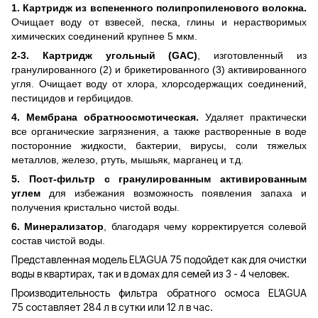
1. Картридж из вспененного полипропиленового волокна.
Очищает воду от взвесей, песка, глины и нерастворимых
химических соединений крупнее 5 мкм.
2-3.
Картридж угольный (GAC)
, изготовленный из
гранулированного (2) и брикетированного (3) активированного
угля. Очищает воду от хлора, хлорсодержащих соединений,
пестицидов и гербицидов.
4. Мембрана обратноосмотическая.
Удаляет практически
все органические загрязнения, а также растворенные в воде
посторонние жидкости, бактерии, вирусы, соли тяжелых
металлов, железо, ртуть, мышьяк, марганец и т.д.
5. Пост-фильтр с гранулированным активированным
углем
для избежания возможность появления запаха и
получения кристально чистой воды.
6. Минерализатор
, благодаря чему корректируется солевой
состав чистой воды.
Представленная модель EL’AGUA 75 подойдет как для очистки
воды в квартирах, так и в домах для семей из 3 - 4 человек.
Производительность фильтра обратного осмоса EL’AGUA
75 составляет 284 л в сутки или 12 л в час.