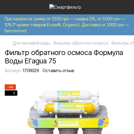
При заказе на сумму от 2500 грн — скидка 5%, от 5000 грн —
10% (* кроме товаров Ecosoft, Organic). Доставка от 3000 грн —
Бесплатно!
Для питьевой воды
Фильтры обратного осмоса
Фильтры о
Фильтр обратного осмоса Формула
Воды El'agua 75
Артикул:
1709029
Оставить отзыв
−4%
6