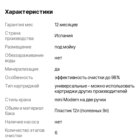
Характеристики
Гарантия мес
12 месяцев
Страна
Испания
производства
Размещение
под мойку
Обеззараживание
нет
воды
Минерализация
да
Особенность
эффективность очистки до 98%
Тип картриджей
универсальные – можно использовать
картриджи других производителей
Стиль крана
mini Modern на две ручки
Обьем и материал
Пластик 12л (полезных 9л)
бака
Наличие насоса
нет
Количество этапов
6
очистки