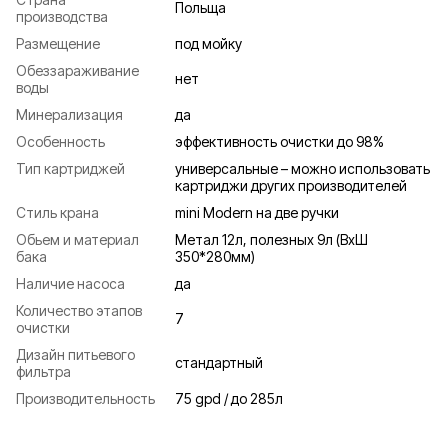
Польща
производства
Размещение
под мойку
Обеззараживание
нет
воды
Минерализация
да
Особенность
эффективность очистки до 98%
Тип картриджей
универсальные – можно использовать
картриджи других производителей
Стиль крана
mini Modern на две ручки
Обьем и материал
Метал 12л, полезных 9л (ВхШ
бака
350*280мм)
Наличие насоса
да
Количество этапов
7
очистки
Дизайн питьевого
стандартный
фильтра
Производительность
75 gpd / до 285л