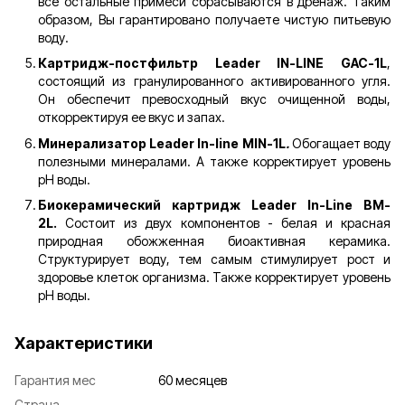
все остальные примеси сбрасываются в дренаж. Таким
образом, Вы гарантировано получаете чистую питьевую
воду.
Картридж-постфильтр Leader IN-LINE GAC-1L
,
состоящий из гранулированного активированного угля.
Он обеспечит превосходный вкус очищенной воды,
откорректируя ее вкус и запах.
Минерализатор Leader In-line MIN-1L
.
Обогащает воду
полезными минералами. А также корректирует уровень
рН воды.
Биокерамический картридж Leader In-Line BM-
2L.
Состоит из двух компонентов - белая и красная
природная обожженная биоактивная керамика.
Структурирует воду, тем самым стимулирует рост и
здоровье клеток организма. Также корректирует уровень
рН воды.
Характеристики
Гарантия мес
60 месяцев
Страна