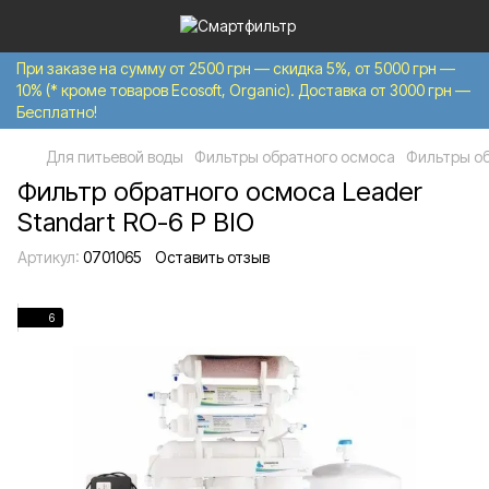
При заказе на сумму от 2500 грн — скидка 5%, от 5000 грн —
10% (* кроме товаров Ecosoft, Organic). Доставка от 3000 грн —
Бесплатно!
Для питьевой воды
Фильтры обратного осмоса
Фильтры об
Фильтр обратного осмоса Leader
Standart RO-6 P BIO
Артикул:
0701065
Оставить отзыв
6