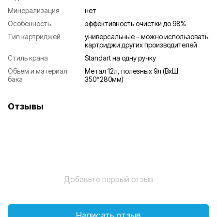
Минерализация
нет
Особенность
эффективность очистки до 98%
Тип картриджей
универсальные – можно использовать
картриджи других производителей
Стиль крана
Standart на одну ручку
Обьем и материал
Метал 12л, полезных 9л (ВхШ
бака
350*280мм)
Отзывы
Добавьте первый отзыв
Написать отзыв