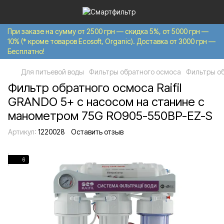
При заказе на сумму от 2500 грн — скидка 5%, от 5000 грн —
10% (* кроме товаров Ecosoft, Organic). Доставка от 3000 грн —
Бесплатно!
Для питьевой воды
Фильтры обратного осмоса
Фильтры об
Фильтр обратного осмоса Raifil
GRANDO 5+ с насосом на станине с
манометром 75G RO905-550BP-EZ-S
Артикул:
1220028
Оставить отзыв
6