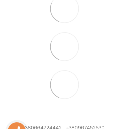
+380664724442
+380967452530