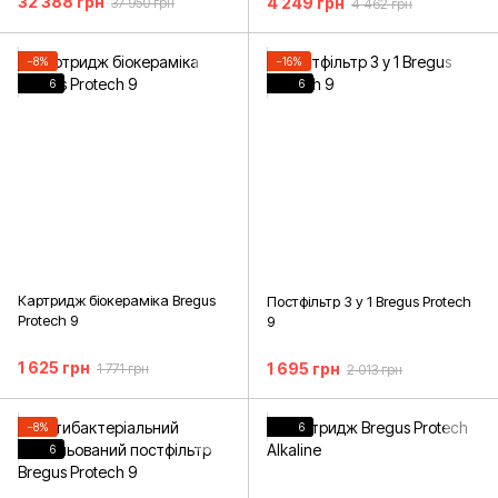
32 388 грн
4 249 грн
37 950 грн
4 462 грн
−8%
−16%
6
6
Картридж біокераміка Bregus
Постфільтр 3 у 1 Bregus Protech
Protech 9
9
1 625 грн
1 695 грн
1 771 грн
2 013 грн
−8%
6
6