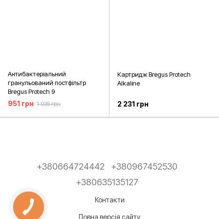
Антибактеріальний
Картридж Bregus Protech
гранульований постфільтр
Alkaline
Bregus Protech 9
951 грн
2 231 грн
1 035 грн
+380664724442
+380967452530
+380635135127
Контакти
Повна версія сайту