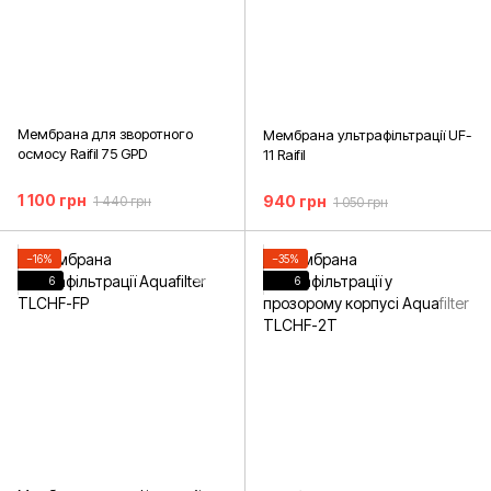
Мембрана для зворотного
Мембрана ультрафільтрації UF-
осмосу Raifil 75 GPD
11 Raifil
1 100 грн
940 грн
1 440 грн
1 050 грн
−16%
−35%
6
6