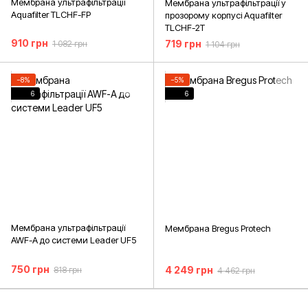
Мембрана ультрафільтрації
Мембрана ультрафільтрації у
Aquafilter TLCHF-FP
прозорому корпусі Aquafilter
TLCHF-2T
910 грн
719 грн
1 082 грн
1 104 грн
−8%
−5%
6
6
Мембрана ультрафільтрації
Мембрана Bregus Protech
AWF-A до системи Leader UF5
750 грн
4 249 грн
818 грн
4 462 грн