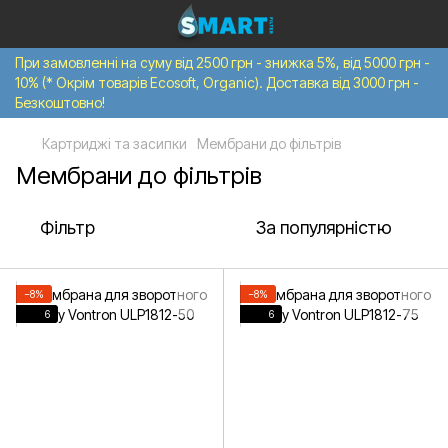
При замовленні на суму від 2500 грн - знижка 5%, від 5000 грн -
10% (* Окрім товарів Ecosoft, Organic). Доставка від 3000 грн -
Безкоштовно!
Картриджі та засипки
Мембрани до фільтрів
Мембрани до фільтрів
Фільтр
За популярністю
−8%
−8%
6
6