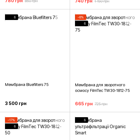
780 грн
740 грн
850 грн
1 150 грн
6
−8%
6
Мембрана Bluefilters 75
Мембрана для зворотного
осмосу FilmTec TW30-1812-75
3 500 грн
665 грн
725 грн
−17%
6
6