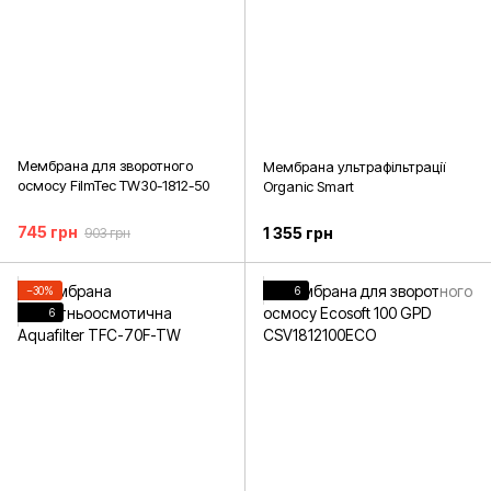
Мембрана для зворотного
Мембрана ультрафільтрації
осмосу FilmTec TW30-1812-50
Organic Smart
745 грн
1 355 грн
903 грн
−30%
6
6