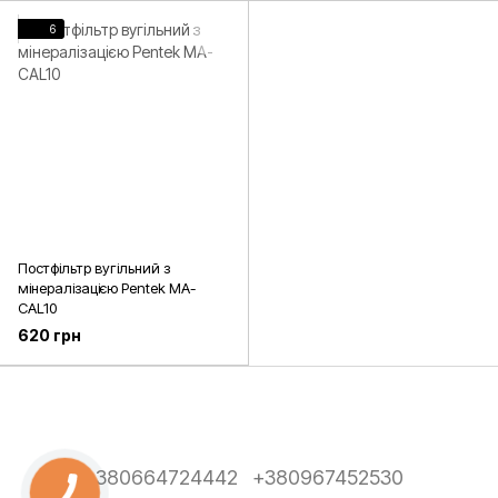
6
Постфільтр вугільний з
мінералізацією Pentek MA-
CAL10
620 грн
+380664724442
+380967452530