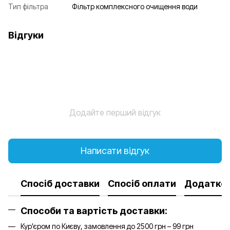
Тип фільтра
Фільтр комплексного очищення води
Відгуки
Додайте перший відгук
Написати відгук
Спосіб доставки
Спосіб оплати
Додатков
Способи та вартість доставки:
Кур'єром по Києву, замовлення до 2500 грн – 99 грн