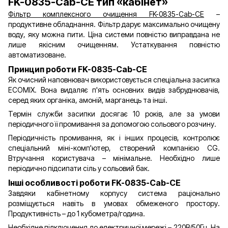
FK-0835-Cab-CE тип «кабінет»
Фільтр комплексного очищення FK-0835-Cab-CE
–
продуктивне обладнання. Фільтр дарує максимально очищену
воду, яку можна пити. Ціна системи повністю виправдана не
лише якісним очищенням. Устаткування повністю
автоматизоване.
Принцип роботи FK-0835-Cab-CE
Як очисний наповнювач використовується спеціальна засипка
ECOMIX. Вона видаляє п'ять основних видів забруднювачів,
серед яких органіка, амоній, марганець та інші.
Термін служби засипки досягає 10 років, але за умови
періодичного її промивання за допомогою сольового розчину.
Періодичність промивання, як і інших процесів, контролює
спеціальний міні-комп'ютер, створений компанією CG.
Втручання користувача – мінімальне. Необхідно лише
періодично підсипати сіль у сольовий бак.
Інші особливості роботи FK-0835-Cab-CE
Завдяки кабінетному корпусу система раціонально
розміщується навіть в умовах обмеженого простору.
Продуктивність – до 1 кубометра/година.
Необхідне підключення до електричної мережі – 220В/50Гц. На