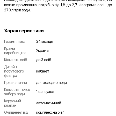
кожне промивання потрібно від 1,8 до 2,7 кілограмів солі і до
270 літрів води.
Характеристики
Гарантія міс
24 місяця
Країна
Україна
виробництва
Кількість осіб
до 3 осіб
Дизайн
побутового
кабінет
фільтра
Призначення
для холодної води
Кількість точок
1 санвузол
забору води
Керуючий
автоматичний
клапан
Очищення від
комплексна 5 в 1