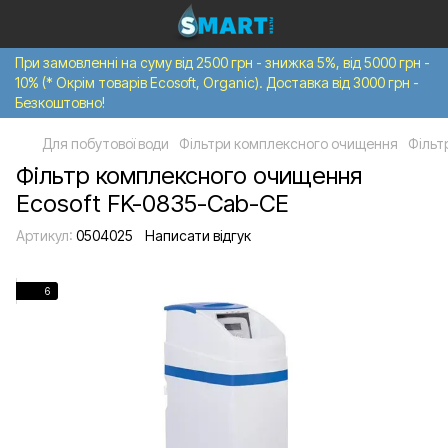
При замовленні на суму від 2500 грн - знижка 5%, від 5000 грн -
10% (* Окрім товарів Ecosoft, Organic). Доставка від 3000 грн -
Безкоштовно!
Для побутової води
Фільтри комплексного очищення
Фільт
Фільтр комплексного очищення
Ecosoft FK-0835-Cab-CE
Артикул:
0504025
Написати відгук
6