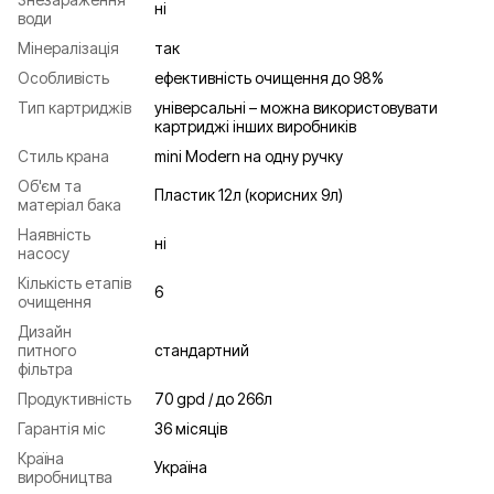
ні
води
Мінералізація
так
Особливість
ефективність очищення до 98%
Тип картриджів
універсальні – можна використовувати
картриджі інших виробників
Стиль крана
mini Modern на одну ручку
Об'єм та
Пластик 12л (корисних 9л)
матеріал бака
Наявність
ні
насосу
Кількість етапів
6
очищення
Дизайн
питного
стандартний
фільтра
Продуктивність
70 gpd / до 266л
Гарантія міс
36 місяців
Країна
Україна
виробництва