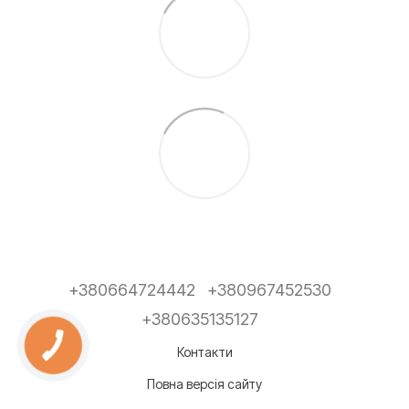
+380664724442
+380967452530
+380635135127
Контакти
Повна версія сайту