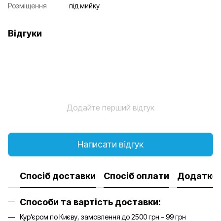
Розміщення
під мийку
Відгуки
Додайте перший відгук
Написати відгук
Спосіб доставки
Спосіб оплати
Додатков
Способи та вартість доставки:
Кур'єром по Києву, замовлення до 2500 грн – 99 грн