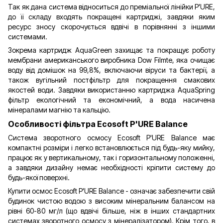
Так як дана система відноситься до преміальної лінійки P'URE,
до її складу входять покращені картриджі, завдяки яким
ресурс зносу скорочується вдвічі в порівнянні з іншими
системами.
Зокрема картридж AquaGreen захищає та покращує роботу
мембрани американського виробника Dow Filmte, яка очищає
воду від домішок на 99,8%, включаючи віруси та бактерії, а
також вугільний постфільтр для покращення смакових
якостей води. Завдяки використанню картриджа AquaSpring
фільтр екологічний та економічний, а вода насичена
мінералами магнію та кальцію.
Особливості фільтра Ecosoft P'URE Balance
Система зворотного осмосу Ecosoft P'URE Balance має
компактні розміри і легко встановлюється під будь-яку мийку,
працює як у вертикальному, так і горизонтальному положенні,
а завдяки дизайну немає необхідності кріпити систему до
будь-якої поверхні.
Купити осмос Ecosoft P'URE Balance - означає забезпечити свій
будинок чистою водою з високим мінеральним балансом на
рівні 60-80 мг/л (що вдвічі більше, ніж в інших стандартних
системах зворотного осмосу з мінералізатором). Крім того, в