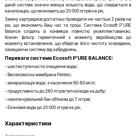
даній системі значно менша кількість води, що скидається в
каналізацію, що економить до 20 000 літрів на рік.
Заміну картриджів достатньо проводити не частіше 2 разів на
рік, що економить Ваш час та гроші. Система Ecosoft P`URE
Balance сходять із конвеєра повністю укомплектованою.
Кожен фільтр герметичний з моменту виробництва до
моменту встановлення, що зберігає його чистоту зсередини,
захищаючи систему від забруднень.
Переваги системи Ecosoft P'URE BALANCE:
- шестиступінчасте очищення води;
- Високоякісна мембрана Filmtec;
- мінералізація води, з насичення 60-80 мг/л;
- продуктивність до 280 літрів питної води на добу;
- накопичувальний бак об'ємом до 7 літрів;
- Економія води до 20 000 літрів на рік.
Характеристики
Знезараження