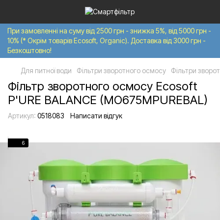
При замовленні на суму від 2500 грн - знижка 5%, від 5000 грн -
10% (* Окрім товарів Ecosoft, Organic). Доставка від 3000 грн -
Безкоштовно!
Для питної води
Фільтри зворотного осмосу
Фільтри зворот
Фільтр зворотного осмосу Ecosoft
P'URE BALANCE (MO675MPUREBAL)
Артикул:
0518083
Написати відгук
6