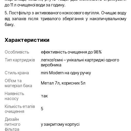
до 11 л очищеної води за годину.
5. Постфільтр з активованого кокосового вугілля. Очищає воду
від запахів після тривалого зберігання у накопичувальному
баку.
Характеристики
Особливість
ефективність очищення до 98%
Тип картриджів
легкоз'ємні – унікальні картриджі одного
виробника
Стиль крана
mini Modern на одну ручку
Об'єм та
Метал 7л, корисних 5л
матеріал бака
Наявність
так
насосу
Кількість етапів
5
очищення
Дизайн
питного
у закритому корпусі
фільтра