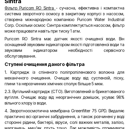
Sintra
Фільтр Puricom RO Sintra
- сучасна, ефективна і компактна
система зворотного осмосу в закритому корпусі з насосом,
створена міжнародною компанією Puricom Water Industrial
Corp. Оскільки осмос Синтра комплектується насосом, фільтр
може працювати навіть при тиску 1 атм.
Puricom RO Sintra має датчик якості очищеної води. Він
оснащений звуковим індикатором якості підготовленої води та
звуковим індикатором необхідності сервісного
обслуговування.
Ступені очищення даного фільтра
1. Картридж із спіненого поліпропіленового волокна для
механічного очищення. Очищає воду від суспензій, піску,
глини та нерозчинних хімічних сполук більше 5 мкм.
2.3. Вугільний картридж (СТО). Виготовлений із брикетованого
вугілля. Очищає воду від неорганічних домішок, усуває 98%
вільного хлору із води.
4. Зворотноосмотична мембрана Greenfilter 75 GPD. Видаляє
практично всі органічні забруднення, а також розчинені у воді
сторонні рідини, бактерії, віруси, солі важких металів, залізо,
марганець, миш'як, ртуть тощо. Дає можливість отримувати