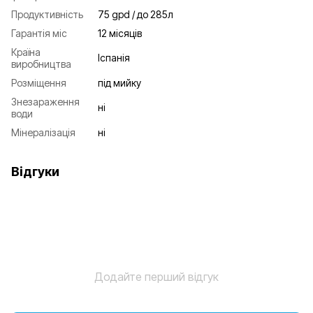
Продуктивність
75 gpd / до 285л
Гарантія міс
12 місяців
Країна
Іспанія
виробництва
Розміщення
під мийку
Знезараження
ні
води
Мінералізація
ні
Відгуки
Додайте перший відгук