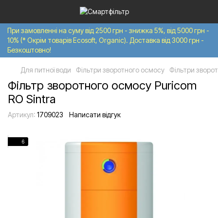
При замовленні на суму від 2500 грн - знижка 5%, від 5000 грн -
10% (* Окрім товарів Ecosoft, Organic). Доставка від 3000 грн -
Безкоштовно!
Для питної води
Фільтри зворотного осмосу
Фільтри зворо
Фільтр зворотного осмосу Puricom
RO Sintra
Артикул:
1709023
Написати відгук
6