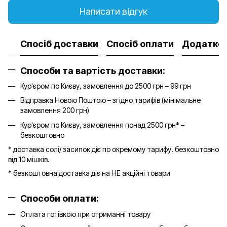
Написати відгук
Спосіб доставки
Спосіб оплати
Додатков
Способи та вартість доставки:
Кур'єром по Києву, замовлення до 2500 грн – 99 грн
Відправка Новою Поштою – згідно тарифів (мінімальне
замовлення 200 грн)
Кур'єром по Києву, замовлення понад 2500 грн* –
безкоштовно
* доставка солі/ засипок діє по окремому тарифу. безкоштовно
від 10 мішків.
* безкоштовна доставка діє на НЕ акційні товари
Способи оплати:
Оплата готівкою при отриманні товару