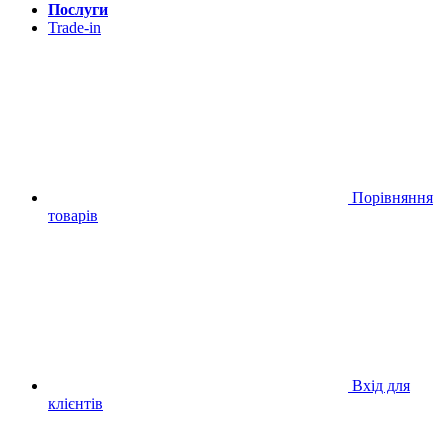
Послуги
Trade-in
Порівняння
товарів
Вхід для
клієнтів