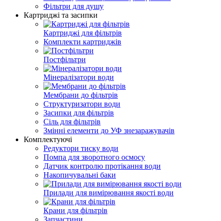
Фільтри для душу
Картриджі та засипки
Картриджі для фільтрів
Комплекти картриджів
Постфільтри
Мінералізатори води
Мембрани до фільтрів
Структуризатори води
Засипки для фільтрів
Сіль для фільтрів
Змінні елементи до УФ знезаражувачів
Комплектуючі
Редуктори тиску води
Помпа для зворотного осмосу
Датчик контролю протікання води
Накопичувальні баки
Прилади для вимірювання якості води
Крани для фільтрів
Запчастини