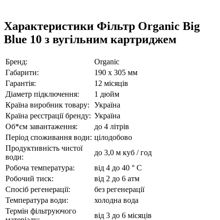
Характеристики Фільтр Organic Big
Blue 10 з вугільним картриджем
Бренд:
Organic
Габарити:
190 х 305 мм
Гарантія:
12 місяців
Діаметр підключення:
1 дюйм
Країна виробник товару:
Україна
Країна реєстрації бренду:
Україна
Об*єм завантаження:
до 4 літрів
Період споживання води:
цілодобово
Продуктивність чистої
до 3,0 м куб / год
води:
Робоча температура:
від 4 до 40 ° C
Робочий тиск:
від 2 до 6 атм
Спосіб регенерації:
без регенерації
Температура води:
холодна вода
Термін фільтруючого
від 3 до 6 місяців
матеріалу: