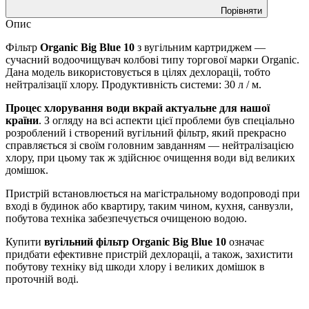
Порівняти
Опис
Фільтр
Organic Big Blue 10
з вугільним картриджем —
сучасний водоочищувач колбові типу торгової марки Organic.
Дана модель використовується в цілях дехлораціі, тобто
нейтралізації хлору. Продуктивність системи: 30 л / м.
Процес хлорування води вкрай актуальне для нашої
країни
. З огляду на всі аспекти цієї проблеми був спеціально
розроблений і створений вугільний фільтр, який прекрасно
справляється зі своїм головним завданням — нейтралізацією
хлору, при цьому так ж здійснює очищення води від великих
домішок.
Пристрій встановлюється на магістральному водопроводі при
вході в будинок або квартиру, таким чином, кухня, санвузли,
побутова техніка забезпечується очищеною водою.
Купити
вугільний фільтр Organic Big Blue 10
означає
придбати ефективне пристрій дехлораціі, а також, захистити
побутову техніку від шкоди хлору і великих домішок в
проточній воді.