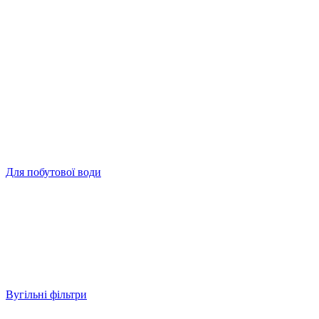
Для побутової води
Вугільні фільтри