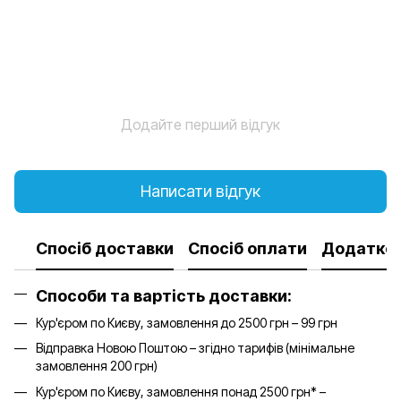
Додайте перший відгук
Написати відгук
Спосіб доставки
Спосіб оплати
Додатков
Способи та вартість доставки:
Кур'єром по Києву, замовлення до 2500 грн – 99 грн
Відправка Новою Поштою – згідно тарифів (мінімальне
замовлення 200 грн)
Кур'єром по Києву, замовлення понад 2500 грн* –