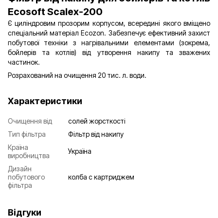
Ecosoft Scalex-200
Є циліндровим прозорим корпусом, всередині якого вміщено
спеціальний матеріал Ecozon. Забезпечує ефективний захист
побутової техніки з нагрівальними елементами (зокрема,
бойлерів та котлів) від утворення накипу та зважених
частинок.
Розрахований на очищення 20 тис. л. води.
Характеристики
Очищення від
солей жорсткості
Тип фільтра
Фільтр від накипу
Країна
Україна
виробництва
Дизайн
побутового
колба с картриджем
фільтра
Відгуки