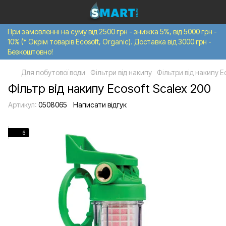
При замовленні на суму від 2500 грн - знижка 5%, від 5000 грн -
10% (* Окрім товарів Ecosoft, Organic). Доставка від 3000 грн -
Безкоштовно!
Для побутової води
Фільтри від накипу
Фільтри від накипу E
Фільтр від накипу Ecosoft Scalex 200
Артикул:
0508065
Написати відгук
6