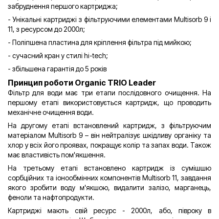
забруднення першого картриджа;
- Унікальні картриджі з фільтруючими елементами Multisorb 9 і
11, з ресурсом до 2000л;
- Поліпшена пластина для кріплення фільтра під мийкою;
- сучасний кран у стилі hi-tech;
- збільшена гарантія до 5 років
Принцип роботи Organic TRIO Leader
Фільтр для води має три етапи послідовного очищення. На
першому етапі використовується картридж, що проводить
механічне очищення води.
На другому етапі встановлений картридж, з фільтруючим
матеріалом Multisorb 9 – він нейтралізує шкідливу органіку та
хлор у всіх його проявах, покращує колір та запах води. Також
має властивість пом'якшення.
На третьому етапі встановлено картридж із сумішшю
сорбційних та іонообмінних компонентів Multisorb 11, завдання
якого зробити воду м'якшою, видалити залізо, марганець,
феноли та нафтопродукти.
Картриджі мають свій ресурс - 2000л, або, півроку в