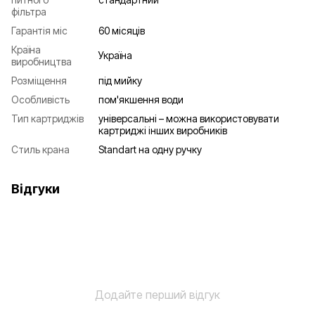
фільтра
Гарантія міс
60 місяців
Країна
Україна
виробництва
Розміщення
під мийку
Особливість
пом'якшення води
Тип картриджів
універсальні – можна використовувати
картриджі інших виробників
Стиль крана
Standart на одну ручку
Відгуки
Додайте перший відгук