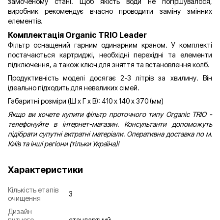
замоченому стані. Щоб якість води не погіршувалося,
виробник рекомендує вчасно проводити заміну змінних
елементів.
Комплектація Organic TRIO Leader
Фільтр оснащений гарним одинарним краном. У комплекті
постачаються картриджі, необхідні перехідні та елементи
підключення, а також ключ для зняття та встановлення колб.
Продуктивність моделі досягає 2-3 літрів за хвилину. Він
ідеально підходить для невеликих сімей.
Габаритні розміри (Ш х Г х В): 410 х 140 х 370 (мм)
Якщо ви хочете купити фільтр проточного типу Organic TRIO -
телефонуйте в інтернет-магазин. Консультанти допоможуть
підібрати супутні витратні матеріали. Оперативна доставка по м.
Київ та інші регіони (тільки Україна)!
Характеристики
Кількість етапів
3
очищення
Дизайн
питного
стандартний