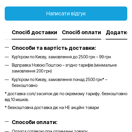
Написати відгук
Спосіб доставки
Спосіб оплати
Додатков
Способи та вартість доставки:
Кур'єром по Києву, замовлення до 2500 грн – 99 грн
Відправка Новою Поштою – згідно тарифів (мінімальне
замовлення 200 грн)
Кур'єром по Києву, замовлення понад 2500 грн* –
безкоштовно
* доставка солі/ засипок діє по окремому тарифу. безкоштовно
від 10 мішків.
* безкоштовна доставка діє на НЕ акційні товари
Способи оплати:
Оплата готівкою при отриманні товару