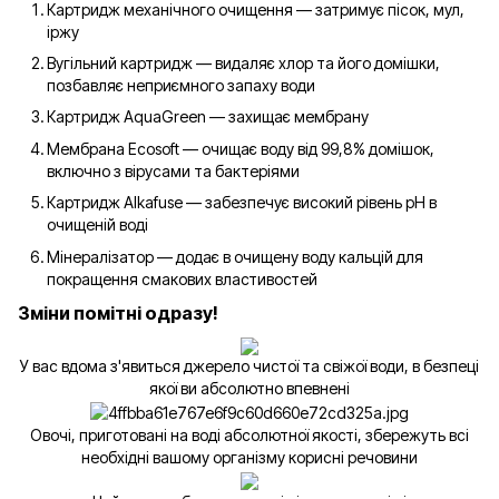
Картридж механічного очищення — затримує пісок, мул,
іржу
Вугільний картридж — видаляє хлор та його домішки,
позбавляє неприємного запаху води
Картридж AquaGreen — захищає мембрану
Мембрана Ecosoft — очищає воду від 99,8% домішок,
включно з вірусами та бактеріями
Картридж Alkafuse — забезпечує високий рівень рН в
очищеній воді
Мінералізатор — додає в очищену воду кальцій для
покращення смакових властивостей
Зміни помітні одразу!
У вас вдома з'явиться джерело чистої та свіжої води, в безпеці
якої ви абсолютно впевнені
Овочі, приготовані на воді абсолютної якості, збережуть всі
необхідні вашому організму корисні речовини