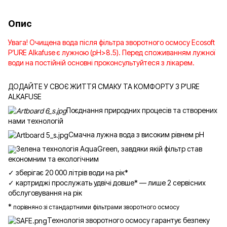
Опис
Увага! Очищена вода після фільтра зворотного осмосу Ecosoft
P’URE Alkafuse є лужною (pH>8.5). Перед споживанням лужної
води на постійній основні проконсультуйтеся з лікарем.
ДОДАЙТЕ У СВОЄ ЖИТТЯ СМАКУ ТА КОМФОРТУ З P'URE
ALKAFUSE
Поєднання природних процесів та створених
нами технологій
Смачна лужна вода з високим рівнем pH
Зелена технологія AquaGreen, завдяки якій фільтр став
економним та екологічним
✓ зберігає 20 000 літрів води на рік*
✓ картриджі прослужать удвічі довше* — лише 2 сервісних
обслуговування на рік
*
порівняно зі стандартними фільтрами зворотного осмосу
Технологія зворотного осмосу гарантує безпеку