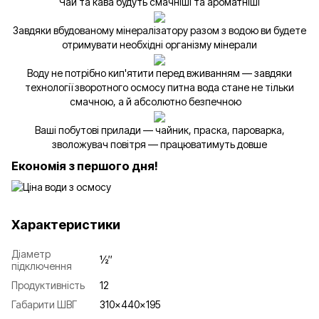
Чай та кава будуть смачніші та ароматніші
Завдяки вбудованому мінералізатору разом з водою ви будете
отримувати необхідні організму мінерали
Воду не потрібно кип'ятити перед вживанням — завдяки
технології зворотного осмосу питна вода стане не тільки
смачною, а й абсолютно безпечною
Ваші побутові прилади — чайник, праска, пароварка,
зволожувач повітря — працюватимуть довше
Економія з першого дня!
Характеристики
Діаметр
½″
підключення
Продуктивність
12
Габарити ШВГ
310×440×195