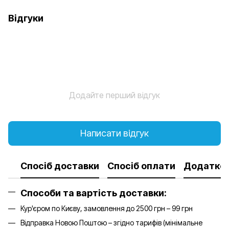
Відгуки
Додайте перший відгук
Написати відгук
Спосіб доставки
Спосіб оплати
Додатков
Способи та вартість доставки:
Кур'єром по Києву, замовлення до 2500 грн – 99 грн
Відправка Новою Поштою – згідно тарифів (мінімальне