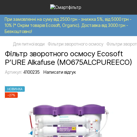
При замовленні на суму від 2500 грн - знижка 5%, від 5000 грн -
10% (* Окрім товарів Ecosoft, Organic). Доставка від 3000 грн -
Безкоштовно!
Для питної води
Фільтри зворотного осмосу
Фільтри зворот
Фільтр зворотного осмосу Ecosoft
P’URE Alkafuse (MO675ALCPUREECO)
Артикул:
4100235
Написати відгук
НОВИНКА
−27%