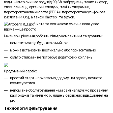
води. Фільтр очищає воду від 99,8% забруднень, таких як фтор,
хлор, свинець, органічні сполуки, такі як хлораміни,
перфтороктанова кислота (PFOA) і перфтороктансульфонова
кислота (PFOS), а також бактерії та віруси.
Чиста та освіжаючи смачна вода у вас
вдома — це просто
Інженерні рішення роблять фільтр компактним та зручним:
поміститься під будь-якою мийкою
можна встановити вертикально або горизонтально
фільтр стійкий – не потребує додаткових кріплень
Продуманий сервіс:
простий старт – привеземо додому і ви одразу почнете
користуватися
непомітне обслуговування – ми самі нагадуємо про заміну
картриджів та міняємо їх, лише 2 сервісних відвідування на
рік
Технологія фільтрування