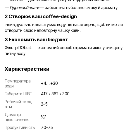
—
Гідрокарбонати
— забезпечать баланс смаку й аромату
2 Створює ваш coffee-design
Індивідуально налаштуємо воду під ваше зерно, щоб ви могли
створити свою неповторну чашку кави.
3 Економить ваш бюджет
Фільтр RObust — економний спосіб отримати якісну очищену
питну воду.
Характеристики
Температура
+4… +30
води
Габарити ШВГ
417 х 362 х 300
Робочий тиск,
2–5
атм
Діаметр
½"
підключення
Продуктивність
70–75