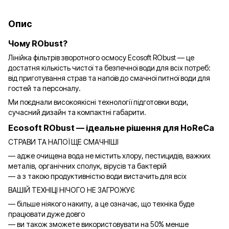
Опис
Чому RObust?
Лінійка фільтрів зворотного осмосу Ecosoft RObust — це
достатня кількість чистої та безпечної води для всіх потреб:
від приготування страв та напоїв до смачної питної води для
гостей та персоналу.
Ми поєднали високоякісні технології підготовки води,
сучасний дизайн та компактні габарити.
Ecosoft RObust — ідеальне рішення для HoReCa
СТРАВИ ТА НАПОЇ ЩЕ СМАЧНІШІ
— адже очищена вода не містить хлору, пестицидів, важких
металів, органічних сполук, вірусів та бактерій
— а з такою продуктивністю води вистачить для всіх
ВАШІЙ ТЕХНІЦІ НІЧОГО НЕ ЗАГРОЖУЄ
— більше ніякого накипу, а це означає, що техніка буде
працювати дуже довго
— ви також зможете використовувати на 50% менше