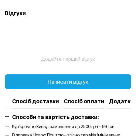
Відгуки
Додайте перший відгук
Написати відгук
Спосіб доставки
Спосіб оплати
Додатков
Способи та вартість доставки:
Кур'єром по Києву, замовлення до 2500 грн – 99 грн
Відправка Новою Поштою – згідно тарифів (мінімальне