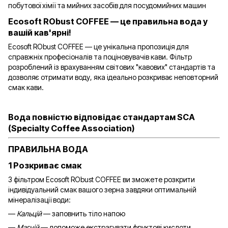
побутової хімії та мийних засобів для посудомийних машин
Ecosoft RObust COFFEE — це правильна вода у
вашій кав'ярні!
Ecosoft RObust COFFEE — це унікальна пропозиція для
справжніх професіоналів та поціновувачів кави. Фільтр
розроблений із врахуванням світових "кавових" стандартів та
дозволяє отримати воду, яка ідеально розкриває неповторний
смак кави.
Вода повністю відповідає стандартам SCA
(Specialty Coffee Association)
ПРАВИЛЬНА ВОДА
1 Розкриває смак
З фільтром Ecosoft RObust COFFEE ви зможете розкрити
індивідуальний смак вашого зерна завдяки оптимальній
мінералізації води:
—
Кальцій
— заповнить тіло напою
—
Магній
— допоможе екстрагувати фруктові кислоти