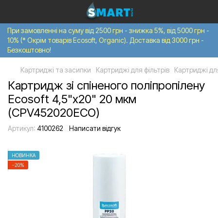
При замовленні на суму від 2500 грн - знижка 5%, від 5000 грн -
10% (* Окрім товарів Ecosoft, Organic). Доставка від 3000 грн -
Безкоштовно!
Картриджі та засипки
Картриджі для фільтрів
Картриджі для
Картридж зі спіненого поліпропілену
Ecosoft 4,5"x20" 20 мкм
(CPV452020ECO)
Артикул:
4100262
Написати відгук
НОВИНКА
−20%