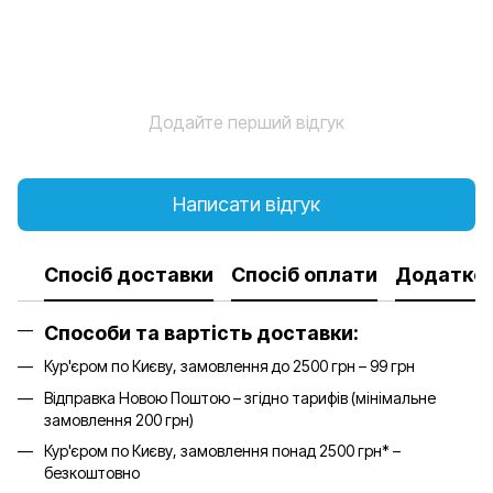
Додайте перший відгук
Написати відгук
Спосіб доставки
Спосіб оплати
Додатков
Способи та вартість доставки:
Кур'єром по Києву, замовлення до 2500 грн – 99 грн
Відправка Новою Поштою – згідно тарифів (мінімальне
замовлення 200 грн)
Кур'єром по Києву, замовлення понад 2500 грн* –
безкоштовно