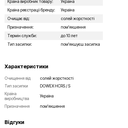
Країна виробник товару:
Україна
Країна реєстрації бренду:
Україна
Очищає від:
солей жорсткості
Призначення:
пом'якшення
Термін служби:
до 10 лет
Тип засипки:
пом'якшуєш засипка
Характеристики
Очищення від
солей жорсткості
Тип засипки
DOWEX HCRS / S
Країна
Україна
виробництва
Призначення
пом'якшення
Відгуки