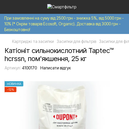
При замовленні на суму від 2500 грн - знижка 5%, від 5000 грн -
10% (* Окрім товарів Ecosoft, Organic). Доставка від 3000 грн -
Безкоштовно!
Картриджі та засипки
Засипки для фільтрів
Засипки для філ
Катіоніт сильнокислотний Taptec™
hcrssn, пом'якшення, 25 кг
Артикул:
4100170
Написати відгук
НОВИНКА
−12%