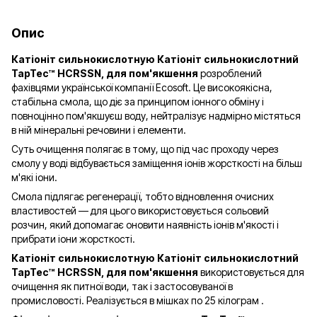
Опис
Катіоніт сильнокислотную Катіоніт сильнокислотний
TapTec™ HCRSSN, для пом'якшення
розроблений
фахівцями української компанії Ecosoft. Це високоякісна,
стабільна смола, що діє за принципом іонного обміну і
повноцінно пом'якшуєш воду, нейтралізує надмірно містяться
в ній мінеральні речовини і елементи.
Суть очищення полягає в тому, що під час проходу через
смолу у воді відбувається заміщення іонів жорсткості на більш
м'які іони.
Смола підлягає регенерації, тобто відновлення очисних
властивостей — для цього використовується сольовий
розчин, який допомагає оновити наявність іонів м'якості і
прибрати іони жорсткості.
Катіоніт сильнокислотную Катіоніт сильнокислотний
TapTec™ HCRSSN, для пом'якшення
використовується для
очищення як питної води, так і застосовуваної в
промисловості. Реалізується в мішках по 25 кілограм
.