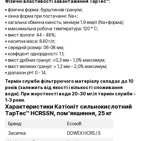
Фізичні властивості завантаження TapTec™:
• фізична форма: бурштинові гранули;
• іонна форма при постачанні: Na+;
• загальна обмінна ємність: мінімум 1.9 екв/л (Na+форма);
• максимальна робоча температура: 120 ° C;
• вміст вологи: 44 - 48%;
• насипна маса: 840 г/л;
• середній розмір: 06-08 мм;
• коефіцієнт однорідності: 1.1;
• вміст дрібних гранул: <0,3 мм – 1,0% максимум;
• вміст великих гранул: > 1,2 мм – 2,0% максимум;
• діапазон рН: 0 - 14.
Термін служби фільтруючого матеріалу складає до 10
років (залежить від якості і кількості споживання
води). При жорсткості води 20-30 мг/л термін служби -
1-3 роки.
Характеристики Катіоніт сильнокислотний
TapTec™ HCRSSN, пом'якшення, 25 кг
Бренд:
Ecosoft
Засипка:
DOWEX HCRS / S