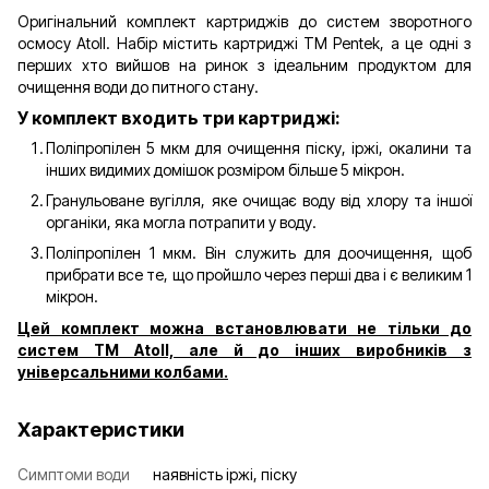
Оригінальний комплект картриджів до систем зворотного
осмосу Atoll. Набір містить картриджі ТМ Pentek, а це одні з
перших хто вийшов на ринок з ідеальним продуктом для
очищення води до питного стану.
У комплект входить три картриджі:
Поліпропілен 5 мкм для очищення піску, іржі, окалини та
інших видимих ​​домішок розміром більше 5 мікрон.
Гранульоване вугілля, яке очищає воду від хлору та іншої
органіки, яка могла потрапити у воду.
Поліпропілен 1 мкм. Він служить для доочищення, щоб
прибрати все те, що пройшло через перші два і є великим 1
мікрон.
Цей комплект можна встановлювати не тільки до
систем ТМ Atoll, але й до інших виробників з
універсальними колбами.
Характеристики
Симптоми води
наявність іржі, піску