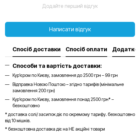
Додайте перший відгук
Написати відгук
Спосіб доставки
Спосіб оплати
Додатков
Способи та вартість доставки:
Кур'єром по Києву, замовлення до 2500 грн – 99 грн
Відправка Новою Поштою – згідно тарифів (мінімальне
замовлення 200 грн)
Кур'єром по Києву, замовлення понад 2500 грн* –
безкоштовно
* доставка солі/ засипок діє по окремому тарифу. безкоштовно
від 10 мішків.
* безкоштовна доставка діє на НЕ акційні товари