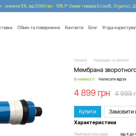
 - знижка 5%, від 5000 грн - 10% (* Окрім товарів Ecosoft, Organic). 
ставка
Обмін та повернення
Контакти
Блог
Угода користува
Головна
Картриджі та засипки
Мембрана зворотного
В наявності
Написати відгук
4 899 грн
4 999 
Купити
Замовити
Характеристики
Температура води
від 4 до 