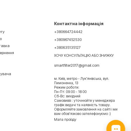
Контактна інформація
ету
+380664724442
ю
+380967452530
ставка
+380635135127
вернення
ХОЧУ КОНСУЛЬТАЦІЮ АБО ЗНИЖКУ
smartfilter2017@gmail.com
тувача
м. Київ, метро - Лук'янівська, вул.
Пимоненка, 13
Режим роботи:
Пн-Пт: 09:00 - 18:00
Сб-Вс: вихідний
Самовивіз : уточнюйте у менеджера
графік видачі та наявність товару.
Оформляйте замовлення на сайті і ми
вам обов'язково зателефонуємо :)
Мапа проїзду