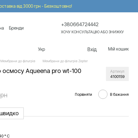
Доставка від 3000 грн - Безкоштовно!
+380664724442
ча
Бренди
ХОЧУ КОНСУЛЬТАЦІЮ АБО ЗНИЖКУ
Вхід
Мій кошик
Укр
Мембрани до фільтрів
Мембрани до фільтрів Zepter
 осмосу Aqueena pro wt-100
Артикул
4100159
грн
Порівняти
В бажання
 швидко
40 ° C