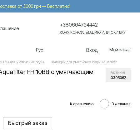
 Доставка от 3000 грн — Бесплатно!
+380664724442
глашение
ХОЧУ КОНСУЛЬТАЦИЮ ИЛИ СКИДКУ
Вход
Мой заказ
Рус
льтры для умягчения воды
Фильтры для умягчения воды Aquafilter
Aquafilter FH 10BB с умягчающим
Артикул
0305062
К сравнению
В желания
Быстрый заказ