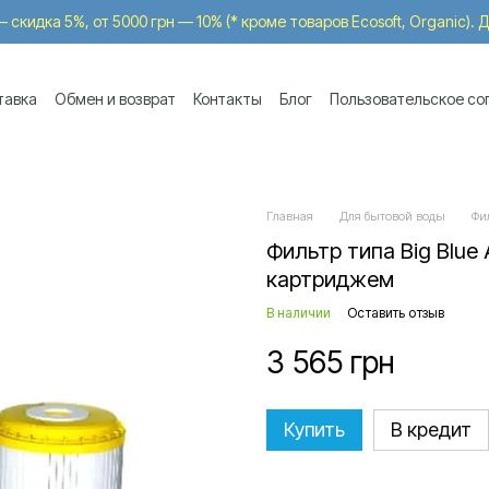
 скидка 5%, от 5000 грн — 10% (* кроме товаров Ecosoft, Organic).
тавка
Обмен и возврат
Контакты
Блог
Пользовательское со
-in
Главная
Для бытовой воды
Фи
Фильтр типа Big Blue 
картриджем
В наличии
Оставить отзыв
3 565 грн
Купить
В кредит