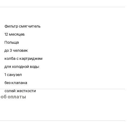
Фильтр смягчитель
12 месяцев
Польща
до 3 человек
колба с картриджем
для холодной воды
1 санузел
без клапана
солей жесткости
об оплаты