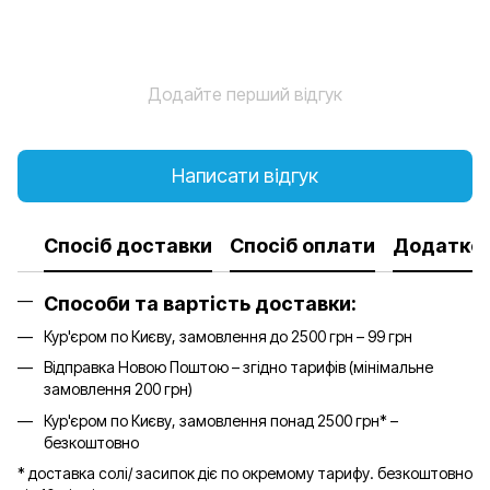
Додайте перший відгук
Написати відгук
Спосіб доставки
Спосіб оплати
Додатков
Способи та вартість доставки:
Кур'єром по Києву, замовлення до 2500 грн – 99 грн
Відправка Новою Поштою – згідно тарифів (мінімальне
замовлення 200 грн)
Кур'єром по Києву, замовлення понад 2500 грн* –
безкоштовно
* доставка солі/ засипок діє по окремому тарифу. безкоштовно