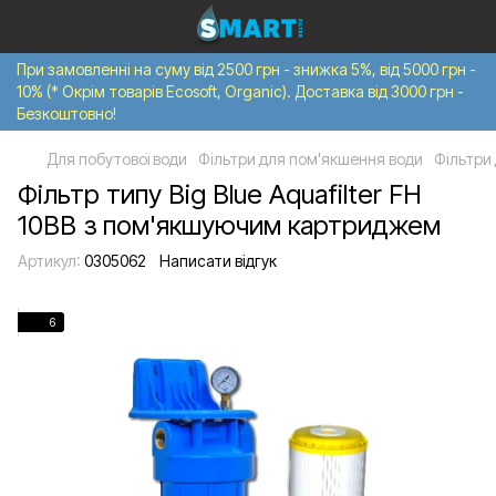
При замовленні на суму від 2500 грн - знижка 5%, від 5000 грн -
10% (* Окрім товарів Ecosoft, Organic). Доставка від 3000 грн -
Безкоштовно!
Для побутової води
Фільтри для пом'якшення води
Фільтри 
Фільтр типу Big Blue Aquafilter FH
10BB з пом'якшуючим картриджем
Артикул:
0305062
Написати відгук
6