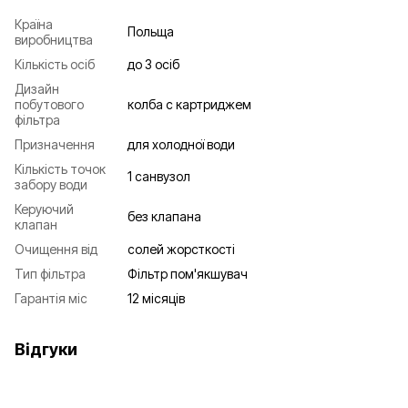
Країна
Польща
виробництва
Кількість осіб
до 3 осіб
Дизайн
побутового
колба с картриджем
фільтра
Призначення
для холодної води
Кількість точок
1 санвузол
забору води
Керуючий
без клапана
клапан
Очищення від
солей жорсткості
Тип фільтра
Фільтр пом'якшувач
Гарантія міс
12 місяців
Відгуки