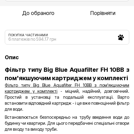
До обраного
Порівняти
ПОКУПКА ЧАСТИНАМИ
6 платежів по 594.17 грн
Опис
Фільтр типу Big Blue Aquafilter FH 10BB з
пом'якшуючим картриджем у комплекті
Фільтр типу Big Blue Aquafilter FH 10BB з пом'якшуючим
картриджем у комплекті
- міцний, надійний, довговічний.
Простий в установці та подальшій експлуатації. Варто
встановити відповідний картридж - і це вже повноцінний фільтр
для води.
Встановлюється безпосередньо на трубу введення води до
будинку чи квартири. Для цього передбачені спеціальні отвори
для входу та виходу труби.