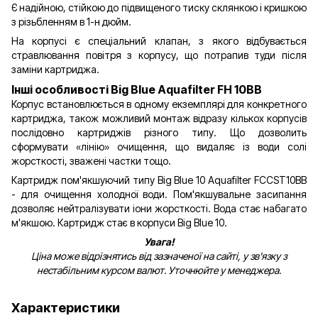
Є надійною, стійкою до підвищеного тиску склянкою і кришкою
з різьбленням в 1-н дюйм.
На корпусі є спеціальний клапан, з якого відбувається
стравлювання повітря з корпусу, що потрапив туди після
заміни картриджа.
Інші особливості Big Blue Aquafilter FH 10BB
Корпус встановлюється в одному екземплярі для конкретного
картриджа, також можливий монтаж відразу кількох корпусів
послідовно картриджів різного типу. Що дозволить
сформувати «лінію» очищення, що видаляє із води солі
жорсткості, зважені частки тощо.
Картридж пом'якшуючий типу Big Blue 10 Aquafilter FCCST10BB
- для очищення холодної води. Пом'якшувальне засипання
дозволяє нейтралізувати іони жорсткості. Вода стає набагато
м'якшою. Картридж стає в корпуси Big Blue 10.
Увага!
Ціна може відрізнятись від зазначеної на сайті, у зв'язку з
нестабільним курсом валют. Уточнюйте у менеджера.
Характеристики