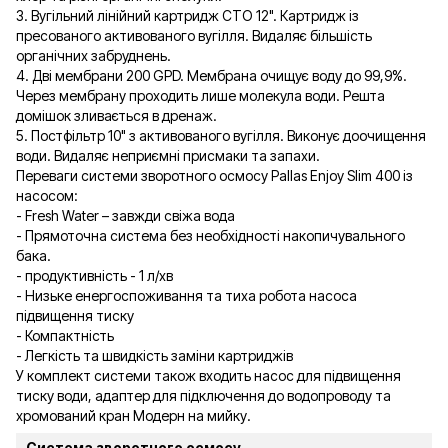
3. Вугільний лінійний картридж СТО 12". Картридж із
пресованого активованого вугілля. Видаляє більшість
органічних забруднень.
4. Дві мембрани 200 GPD. Мембрана очищує воду до 99,9%.
Через мембрану проходить лише молекула води. Решта
домішок зливається в дренаж.
5. Постфільтр 10" з активованого вугілля. Виконує доочищення
води. Видаляє неприємні присмаки та запахи.
Переваги системи зворотного осмосу Pallas Enjoy Slim 400 із
насосом:
- Fresh Water – завжди свіжа вода
- Прямоточна система без необхідності накопичувального
бака.
- продуктивність - 1 л/хв
- Низьке енергоспоживання та тиха робота насоса
підвищення тиску
- Компактність
- Легкість та швидкість заміни картриджів
У комплект системи також входить насос для підвищення
тиску води, адаптер для підключення до водопроводу та
хромований кран Модерн на мийку.
Система зворотного осмосу