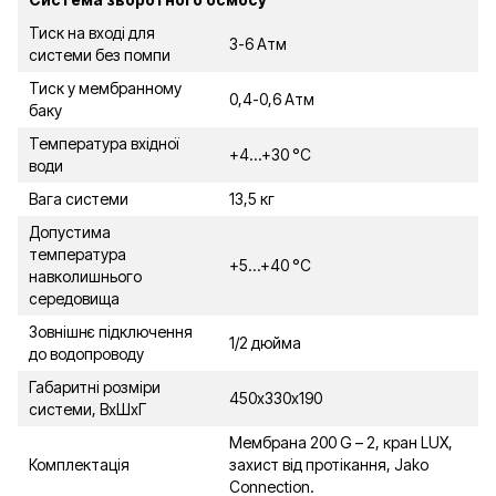
Тиск на вході для
3-6 Атм
системи без помпи
Тиск у мембранному
0,4-0,6 Атм
баку
Температура вхідної
+4…+30 °С
води
Вага системи
13,5 кг
Допустима
температура
+5…+40 °С
навколишнього
середовища
Зовнішнє підключення
1/2 дюйма
до водопроводу
Габаритні розміри
450х330х190
системи, ВхШхГ
Мембрана 200 G – 2, кран LUX,
Комплектація
захист від протікання, Jako
Connection.