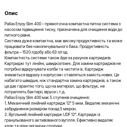
Опис
Pallas Enjoy Slim 400 – прямоточна компактна питна система з
насосом підвищення тиску, призначена для очищення води до
питного рівня.
Система дуже компактна, має високу продуктивність та може
працювати без накопичувального бака. Продуктивність
фільтра – 1520 л/добу або 63 л/год.
Компактність системи також йде за рахунок картриджів.
Картриджі тут лінійні, швидкоз’ємні. Для заміни картриджів не
потрібно відкручувати колби та чистити їх. Картридж
знімається відразу з корпусом і ставляться замість нових. Це
набагато швидше, ніж стандартна заміна картриджів, а також
це дає гарантію того, що на матеріал, що фільтрує, не
потраплять бактерії, віруси і.т.д.
Pallas Enjoy Slim 400 має 5 ступенів очищення:
1. Механічний лінійний картридж 12" 5 мкм. Видаляє механічні
забруднення розміром понад 5 мікрон.
2. Вугільний лінійний картридж UDF 12". Картридж із
гранульованого активованого вугілля. Ефективно видаляє
хлор та різні органічні сполуки.