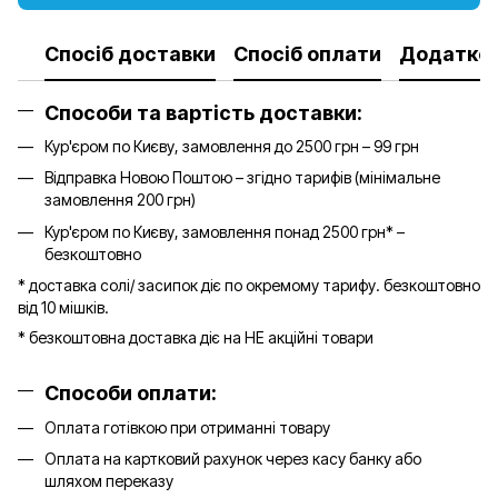
Спосіб доставки
Спосіб оплати
Додатков
Способи та вартість доставки:
Кур'єром по Києву, замовлення до 2500 грн – 99 грн
Відправка Новою Поштою – згідно тарифів (мінімальне
замовлення 200 грн)
Кур'єром по Києву, замовлення понад 2500 грн* –
безкоштовно
* доставка солі/ засипок діє по окремому тарифу. безкоштовно
від 10 мішків.
* безкоштовна доставка діє на НЕ акційні товари
Способи оплати:
Оплата готівкою при отриманні товару
Оплата на картковий рахунок через касу банку або
шляхом переказу