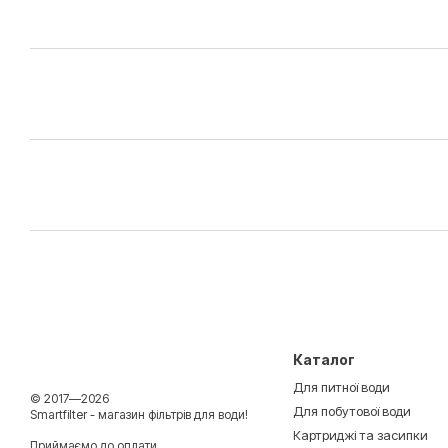
Каталог
Для питної води
© 2017—2026
Для побутової води
Smartfilter - магазин фільтрів для води!
Картриджі та засипки
Приймаємо до оплати