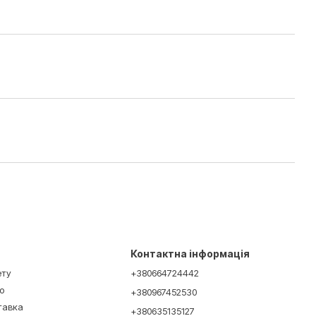
Контактна інформація
ету
+380664724442
ю
+380967452530
ставка
+380635135127