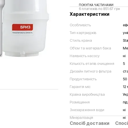
ПОКУПКА ЧАСТИНАМИ
6 платежів по 851.67 грн
Характеристики
Особливість
еф
Тип картриджів
ун
Стиль крана
St
Об'єм та матеріал бака
Ме
Наявність насосу
ні
Кількість етапів очищення
5
Дизайн питного фільтра
ст
Продуктивність
50 
Гарантія міс
12 
Країна виробництва
Ук
Розміщення
пі
Знезараження води
ні
Мінералізація
ні
Спосіб доставки
Спосі