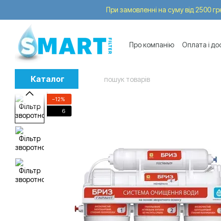
Перейти до основного контенту
При замовленні на суму від 2500 грн
Про компанію
Оплата і до
Послуги
Trade-in
Каталог
−12%
6