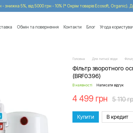
 - знижка 5%, від 5000 грн - 10% (* Окрім товарів Ecosoft, Organic). 
ставка
Обмін та повернення
Контакти
Блог
Угода користува
Головна
Для питної води
Фільт
Фільтр зворотного о
(BRF0396)
В наявності
Написати відгук
4 499 грн
5 110 г
Купити
В кредит