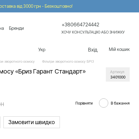
Доставка від 3000 грн - Безкоштовно!
+380664724442
ча
Бренди
ХОЧУ КОНСУЛЬТАЦІЮ АБО ЗНИЖКУ
Вхід
Мій кошик
Укр
ри зворотного осмосу
Фільтри зворотного осмосу БРІЗ
смосу «Бриз Гарант Стандарт»
Артикул
3401000
рн
Порівняти
В бажання
Замовити швидко