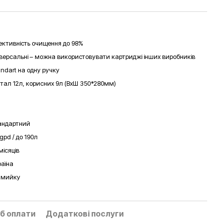
ективність очищення до 98%
іверсальні – можна використовувати картриджі інших виробників
andart на одну ручку
тал 12л, корисних 9л (ВхШ 350*280мм)
андартний
gpd / до 190л
місяців
раїна
д мийку
б оплати
Додаткові послуги