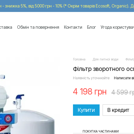
 - знижка 5%, від 5000 грн - 10% (* Окрім товарів Ecosoft, Organic). 
ставка
Обмін та повернення
Контакти
Блог
Угода користува
Головна
Для питної води
Фільт
Фільтр зворотного ос
Наявність уточнюйте
Написати ві
4 198 грн
4 599 г
Купити
В кредит
ПОКУПКА ЧАСТИНАМИ