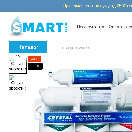
Перейти до основного контенту
При замовленні на суму від 2500 грн
Про компанію
Оплата і до
Послуги
Trade-in
Каталог
−9%
6