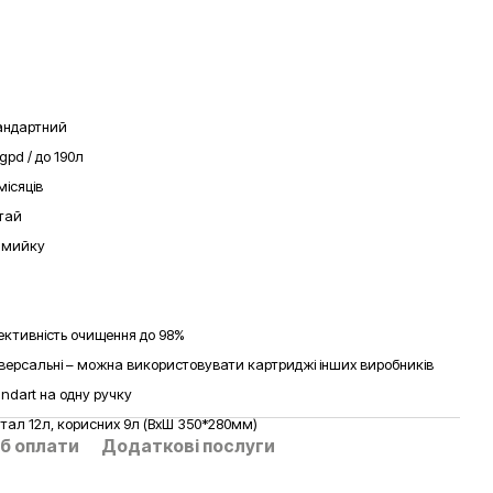
андартний
gpd / до 190л
місяців
тай
д мийку
ективність очищення до 98%
іверсальні – можна використовувати картриджі інших виробників
andart на одну ручку
тал 12л, корисних 9л (ВхШ 350*280мм)
б оплати
Додаткові послуги