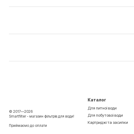
Каталог
Для питної води
© 2017—2026
Для побутової води
Smartfilter - магазин фільтрів для води!
Картриджі та засипки
Приймаємо до оплати