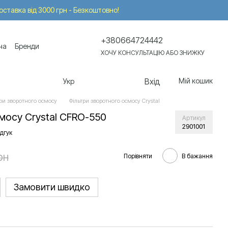
Доставка від 3000 грн - Безкоштовно!
+380664724442
ча
Бренди
ХОЧУ КОНСУЛЬТАЦІЮ АБО ЗНИЖКУ
Вхід
Мій кошик
Укр
ри зворотного осмосу
Фільтри зворотного осмосу Crystal
мосу Crystal CFRO-550
Артикул
2901001
дгук
рн
Порівняти
В бажання
Замовити швидко