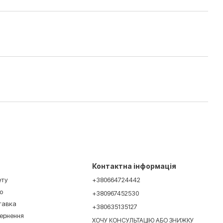
Контактна інформація
ету
+380664724442
ю
+380967452530
ставка
+380635135127
вернення
ХОЧУ КОНСУЛЬТАЦІЮ АБО ЗНИЖКУ