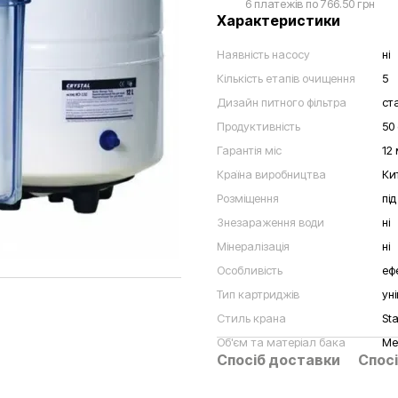
6 платежів по 766.50 грн
Характеристики
Наявність насосу
ні
Кількість етапів очищення
5
Дизайн питного фільтра
ст
Продуктивність
50 
Гарантія міс
12 
Країна виробництва
Ки
Розміщення
пі
Знезараження води
ні
Мінералізація
ні
Особливість
еф
Тип картриджів
ун
Стиль крана
St
Об'єм та матеріал бака
Ме
Спосіб доставки
Спосі