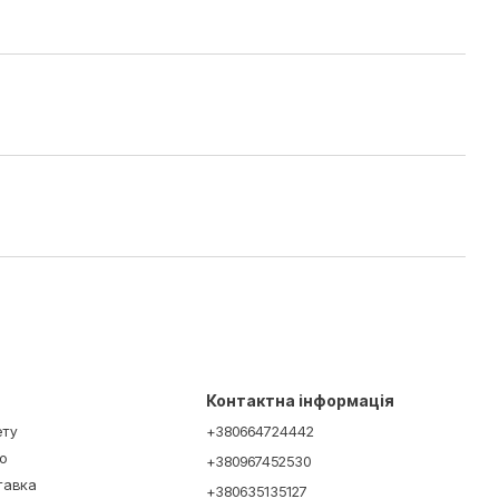
Контактна інформація
ету
+380664724442
ю
+380967452530
ставка
+380635135127