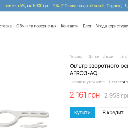
 - знижка 5%, від 5000 грн - 10% (* Окрім товарів Ecosoft, Organic). 
ставка
Обмін та повернення
Контакти
Блог
Угода користува
Головна
Для питної води
Фільт
Фільтр зворотного осм
AFRO3-AQ
Наявність уточнюйте
Написати ві
2 161 грн
2 958 гр
Купити
В кредит