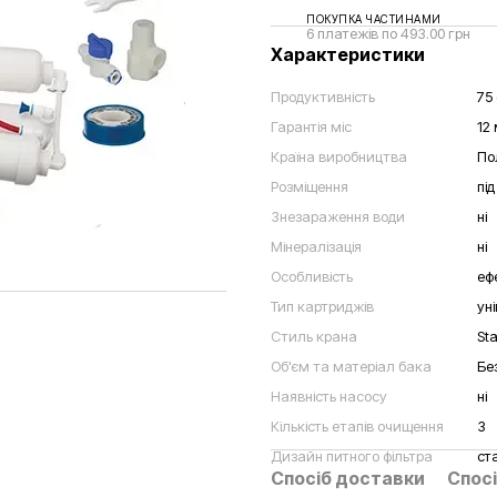
ПОКУПКА ЧАСТИНАМИ
6 платежів по 493.00 грн
Характеристики
Продуктивність
75 
Гарантія міс
12 
Країна виробництва
По
Розміщення
пі
Знезараження води
ні
Мінералізація
ні
Особливість
еф
Тип картриджів
ун
Стиль крана
St
Об'єм та матеріал бака
Бе
Наявність насосу
ні
Кількість етапів очищення
3
Дизайн питного фільтра
ст
Спосіб доставки
Спосі