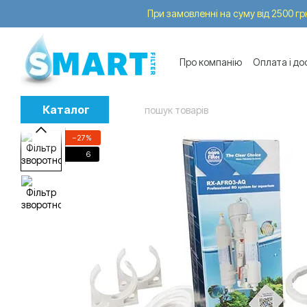
Перейти до основного контенту
При замовленні на суму від 2500 грн
Про компанію
Оплата і до
Послуги
Trade-in
Каталог
−27%
6