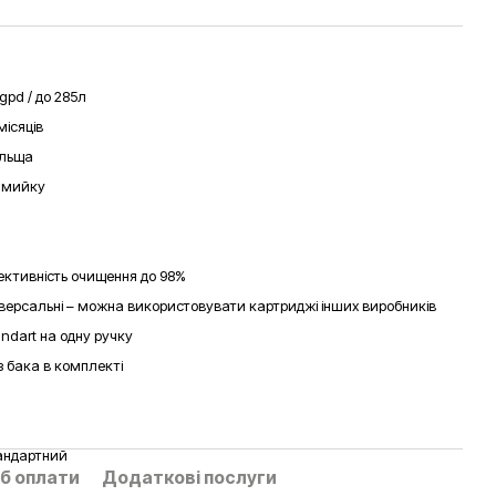
gpd / до 285л
місяців
льща
д мийку
ективність очищення до 98%
іверсальні – можна використовувати картриджі інших виробників
andart на одну ручку
з бака в комплекті
андартний
б оплати
Додаткові послуги