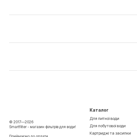
Каталог
Для питної води
© 2017—2026
Для побутової води
Smartfilter - магазин фільтрів для води!
Картриджі та засипки
Приймаємо до оплати