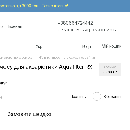
Доставка від 3000 грн - Безкоштовно!
+380664724442
ча
Бренди
ХОЧУ КОНСУЛЬТАЦІЮ АБО ЗНИЖКУ
Вхід
Мій кошик
Укр
ри зворотного осмосу
Фільтри зворотного осмосу Aquafilter
осу для акварістики Aquafilter RX-
Артикул
0301007
дгук
н
Порівняти
В бажання
Замовити швидко