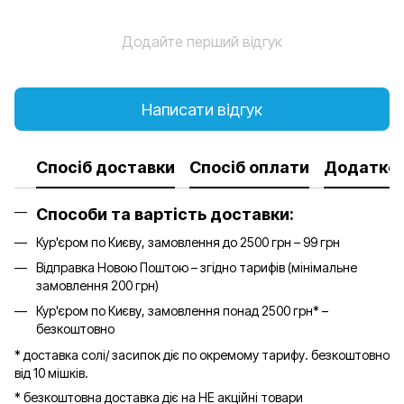
Додайте перший відгук
Написати відгук
Спосіб доставки
Спосіб оплати
Додатков
Способи та вартість доставки:
Кур'єром по Києву, замовлення до 2500 грн – 99 грн
Відправка Новою Поштою – згідно тарифів (мінімальне
замовлення 200 грн)
Кур'єром по Києву, замовлення понад 2500 грн* –
безкоштовно
* доставка солі/ засипок діє по окремому тарифу. безкоштовно
від 10 мішків.
* безкоштовна доставка діє на НЕ акційні товари