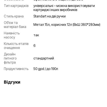
Тип картриджів
універсальні – можна використовувати
картриджі інших виробників
Стиль крана
Standart на дві ручки
Об'єм та
Метал 15л, корисних 12л (ВхШ 380*280мм)
матеріал бака
Наявність
так
насосу
Кількість етапів
6
очищення
Дизайн
питного
стандартний
фільтра
Продуктивність
50 gpd / до 190л
Відгуки