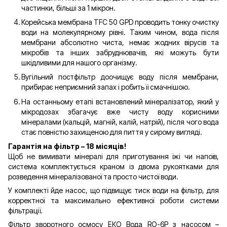
частинки, більші за 1 мікрон.
Корейська мембрана TFC 50 GPD проводить тонку очистку
води на молекулярному рівні. Таким чином, вода після
мембрани абсолютно чиста, немає жодних вірусів та
мікробів та інших забруднювачів, які можуть бути
шкідливими для нашого організму.
Вугільний постфільтр доочищує воду після мембрани,
прибирає неприємний запах і робить її смачнішою.
На останньому етапі встановлений мінералізатор, який у
мікродозах збагачує вже чисту воду корисними
мінералами (кальцій, магній, калій, натрій), після чого вода
стає повністю захищеною для пиття у сирому вигляді.
Гарантія на фільтр – 18 місяців!
Щоб не вимивати мінералі для приготування їжі чи напоїв,
система комплектується краном із двома рукоятками для
розведення мінералізованої та просто чистої води.
У комплекті йде насос, що підвищує тиск води на фільтр, для
корректної та максимально ефективної роботи системи
фільтрації.
Фільтр зворотного осмосу ЕКО Вода RO-6P з насосом –