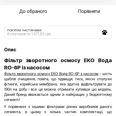
До обраного
Порівняти
ПОКУПКА ЧАСТИНАМИ
6 платежів по 1 071.83 грн
Опис
Фільтр зворотного осмосу ЕКО Вода
RO-6P із насосом
Фільтр зворотного осмосу ЕКО Вода RO-6P з насосом
– шість
щаблів очищення, помпа, що підвищує тиск, якісні сполучні
фітинги, корейська мембрана, яка здатна відфільтрувати до
190л на добу і все це можна отримати купивши цю модель.
Даний бренд вважається одним із найкращих у бюджетному
сегменті!
У порівнянні з іншими фільтрами різних виробників даного
сегмента, в цьому є кілька частин комплектації, що