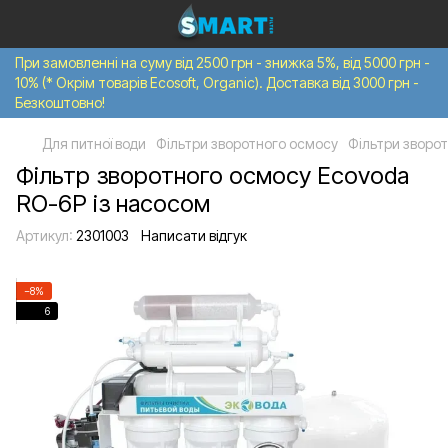
При замовленні на суму від 2500 грн - знижка 5%, від 5000 грн -
10% (* Окрім товарів Ecosoft, Organic). Доставка від 3000 грн -
Безкоштовно!
Для питної води
Фільтри зворотного осмосу
Фільтри зворо
Фільтр зворотного осмосу Ecovoda
RO-6P із насосом
Артикул:
2301003
Написати відгук
−8%
6