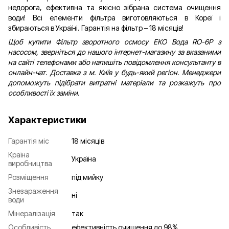
недорога, ефективна та якісно зібрана система очищення
води! Всі елементи фільтра виготовляються в Кореї і
збираються в Україні. Гарантія на фільтр – 18 місяців!
Щоб купити Фільтр зворотного осмосу ЕКО Вода RO-6P з
насосом, зверніться до нашого інтернет-магазину за вказаними
на сайті телефонами або напишіть повідомлення консультанту в
онлайн-чат. Доставка з м. Київ у будь-який регіон. Менеджери
допоможуть підібрати витратні матеріали та розкажуть про
особливості їх заміни.
Характеристики
Гарантія міс
18 місяців
Країна
Україна
виробництва
Розміщення
під мийку
Знезараження
ні
води
Мінералізація
так
Особливість
ефективність очищення до 98%