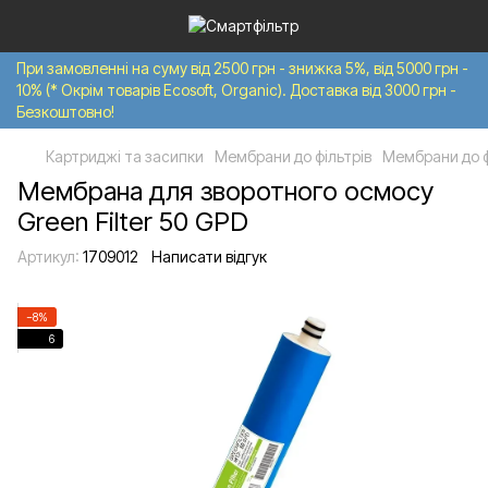
При замовленні на суму від 2500 грн - знижка 5%, від 5000 грн -
10% (* Окрім товарів Ecosoft, Organic). Доставка від 3000 грн -
Безкоштовно!
Картриджі та засипки
Мембрани до фільтрів
Мембрани до ф
Мембрана для зворотного осмосу
Green Filter 50 GPD
Артикул:
1709012
Написати відгук
−8%
6