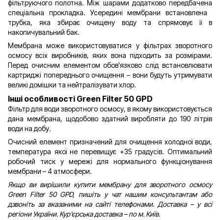
фільтруючого полотна. Між шарами додатково передбачена
спеціальна прокладка. Усередині мембрани встановлена ​​
трубка, яка збирає очищену воду та спрямовує її в
накопичувальний бак.
Мембрана може використовуватися у фільтрах зворотного
осмосу всіх виробників, яких вона підходить за розмірами.
Перед очисним елементом обов'язково слід встановлювати
картриджі попереднього очищення – вони будуть утримувати
великі домішки та нейтралізувати хлор.
Інші особливості Green Filter 50 GPD
Фільтр для води зворотного осмосу, в якому використовується
дана мембрана, щодобово здатний виробляти до 190 літрів
води на добу.
Очисний елемент призначений для очищення холодної води,
температура якої не перевищує +35 градусів. Оптимальний
робочий тиск у мережі для нормального функціонування
мембрани – 4 атмосфери.
Якщо ви вирішили купити мембрану для зворотного осмосу
Green Filter 50 GPD, пишіть у чат нашим консультантам або
дзвоніть за вказаними на сайті телефонами. Доставка – у всі
регіони України. Кур'єрська доставка – по м. Київ.