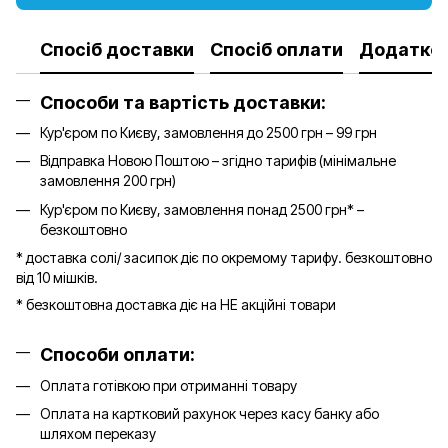
Спосіб доставки
Спосіб оплати
Додатков
Способи та вартість доставки:
Кур'єром по Києву, замовлення до 2500 грн – 99 грн
Відправка Новою Поштою – згідно тарифів (мінімальне
замовлення 200 грн)
Кур'єром по Києву, замовлення понад 2500 грн* –
безкоштовно
* доставка солі/ засипок діє по окремому тарифу. безкоштовно
від 10 мішків.
* безкоштовна доставка діє на НЕ акційні товари
Способи оплати:
Оплата готівкою при отриманні товару
Оплата на картковий рахунок через касу банку або
шляхом переказу