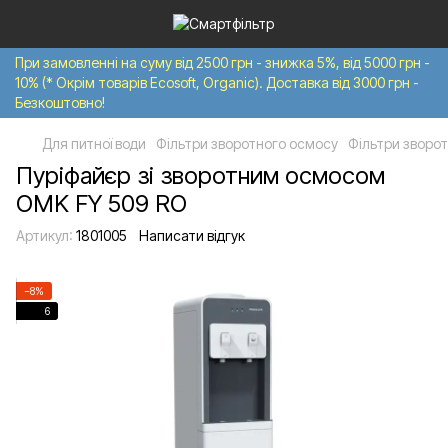
При замовленні на суму від 2500 грн - знижка 5%, від 5000 грн -
10% (* Окрім товарів Ecosoft, Organic). Доставка від 3000 грн -
Безкоштовно!
Для питної води
Фільтри зворотного осмосу
Фільтри зворо
Пуріфайєр зі зворотним осмосом
OMK FY 509 RO
Артикул:
1801005
Написати відгук
−8%
6