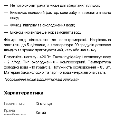
Не потрібно витрачати місце для зберігання пляшок;
Виключає людський фактор, коли забули замовити вчасно
воду;
Функції підігріву та охолодження води;
Економічно вигідніше, ніж замовляти воду.
Фільтр слід підключати до електромережі. Нагрівальна
здатність до 5 л/година, а температура 90 градусів дозволяє
швидко та зручно приготувати чай, каву або навіть їжу.
Потужність нагріву - 420 Вт. Також пуріфайєр і охолоджує воду
- 2 л/год. Тип охолодження – компресорний. Температура
холодної води ~10 градусів. Потужність охолодження - 85 Вт.
Матеріал бака холодної та гарячої води – нержавіюча сталь.
*зображення може відрізнятися від оригіналу
Характеристики
Гарантія міс
12 місяців
Країна
Китай
виробництва