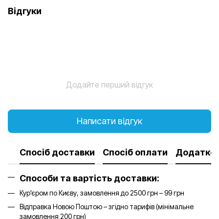
Відгуки
Додайте перший відгук
Написати відгук
Спосіб доставки
Спосіб оплати
Додатков
Способи та вартість доставки:
Кур'єром по Києву, замовлення до 2500 грн – 99 грн
Відправка Новою Поштою – згідно тарифів (мінімальне
замовлення 200 грн)