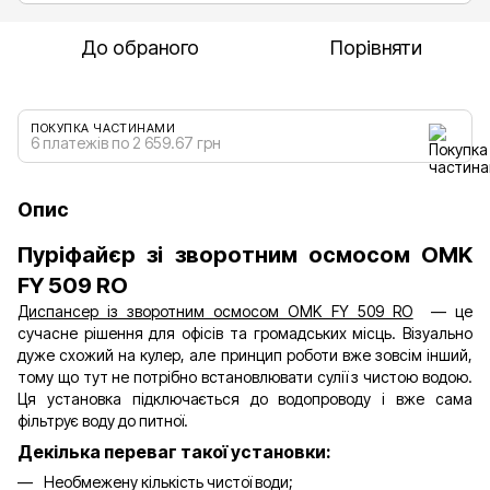
До обраного
Порівняти
ПОКУПКА ЧАСТИНАМИ
6 платежів по 2 659.67 грн
Опис
Пуріфайєр зі зворотним осмосом OMK
FY 509 RO
Диспансер із зворотним осмосом OMK FY 509 RO
— це
сучасне рішення для офісів та громадських місць. Візуально
дуже схожий на кулер, але принцип роботи вже зовсім інший,
тому що тут не потрібно встановлювати сулії з чистою водою.
Ця установка підключається до водопроводу і вже сама
фільтрує воду до питної.
Декілька переваг такої установки:
Необмежену кількість чистої води;