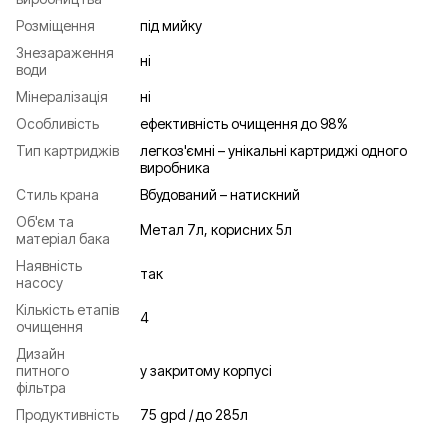
Розміщення
під мийку
Знезараження
ні
води
Мінералізація
ні
Особливість
ефективність очищення до 98%
Тип картриджів
легкоз'ємні – унікальні картриджі одного
виробника
Стиль крана
Вбудований – натискний
Об'єм та
Метал 7л, корисних 5л
матеріал бака
Наявність
так
насосу
Кількість етапів
4
очищення
Дизайн
питного
у закритому корпусі
фільтра
Продуктивність
75 gpd / до 285л