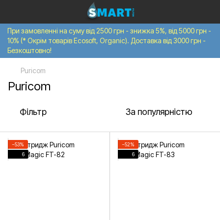
При замовленні на суму від 2500 грн - знижка 5%, від 5000 грн -
10% (* Окрім товарів Ecosoft, Organic). Доставка від 3000 грн -
Безкоштовно!
Puricom
Puricom
Фільтр
За популярністю
−53%
−52%
6
6