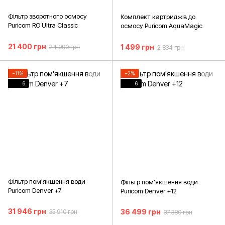
Фільтр зворотного осмосу
Комплект картриджів до
Puricom RO Ultra Classic
осмосу Puricom AquaMagic
21 400 грн
1 499 грн
24 990 грн
2 834 грн
−11%
−2%
6
6
Фільтр пом'якшення води
Фільтр пом'якшення води
Puricom Denver +7
Puricom Denver +12
31 946 грн
36 499 грн
35 910 грн
37 380 грн