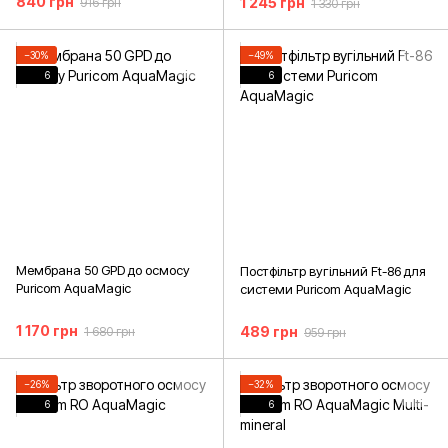
840 грн
1 245 грн
916 грн
1 330 грн
−30%
−49%
6
6
Мембрана 50 GPD до осмосу
Постфільтр вугільний Ft-86 для
Puricom AquaMagic
системи Puricom AquaMagic
1 170 грн
489 грн
1 680 грн
959 грн
−26%
−32%
6
6